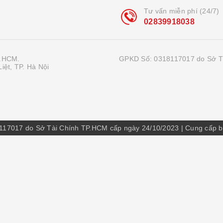
Tư vấn miễn phí (24/7)
02839918038
P.HCM.
GPKD Số: 0318117017 do Sở T
iệt, TP. Hà Nội
8117017 do Sở Tài Chính TP.HCM cấp ngày 24/10/2023
|
Cung cấp 