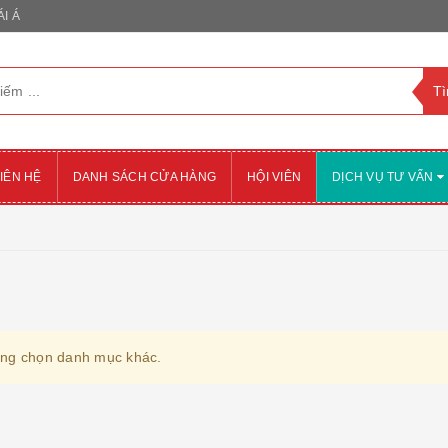
I Á
IÊN HỆ
DANH SÁCH CỬA HÀNG
HỘI VIÊN
DỊCH VỤ TƯ VẤN
òng chọn danh mục khác.