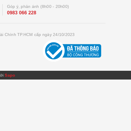
Góp ý, phản ánh (8h00 - 20h00)
0983 066 228
ài Chính TP.HCM cấp ngày 24/10/2023
bởi
Sapo