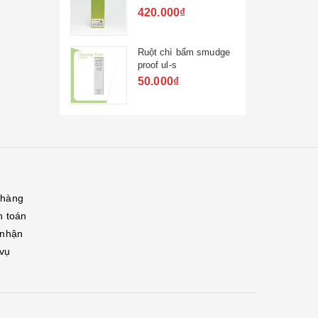
420.000₫
Ruột chì bấm smudge
proof ul-s
50.000₫
 hàng
h toán
 nhận
 vụ