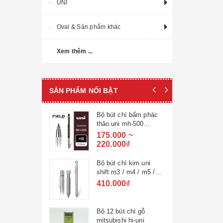
UNI
Oval & Sản phẩm khác
Xem thêm ...
SẢN PHẨM NỔI BẬT
Bộ bút chì bấm phác
thảo uni mh-500
2.0mm + ruột uln
175.000 ~
220.000₫
Bộ bút chì kim uni
shift m3 / m4 / m5 /
m7 / m9-1010 + ngòi
410.000₫
0.3 / 0.4 / 0.5 / 0.7 /
0.9mm
Bộ 12 bút chì gỗ
mitsubishi hi-uni