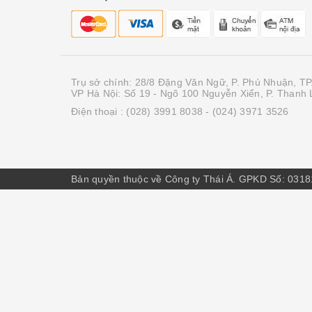
Trụ sở chính: 28/8 Đặng Văn Ngữ, P. Phú Nhuận, T
VP Hà Nội: Số 19 - Ngõ 100 Nguyễn Xiển, P. Thanh L
Điện thoại :
(028) 3991 8038
- (024) 3971 3526
Bản quyền thuộc về Công ty Thái Á. GPKD Số: 031