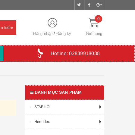
0
Đăng nhập
Đăng ký
Giỏ hàng
Hotline:
02839918038
DANH MỤC SẢN PHẨM
STABILO
Hernidex