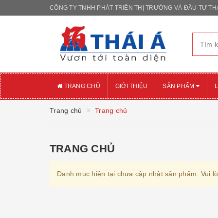
CÔNG TY TNHH PHÁT TRIỂN THỊ TRƯỜNG VÀ ĐẦU TƯ THÁ
TRANG CHỦ
GIỚI THIỆU
SẢN PHẨM
L
Trang chủ
Trang chủ
TRANG CHỦ
Danh mục hiện tại chưa cập nhật sản phẩm. Vui l