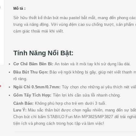
Mô tả :
Sở hữu thiết kế thân bút màu pastel bắt mắt, mang đến phong các
trung và năng động. Với vùng đệm cao su chống trượt, sản phẩm 
cảm giác thoải mái khi viết.
Tính Năng Nổi Bật:
Cơ Chế Bấm Bền Bỉ:
An toàn và ít mỏi tay khi sử dụng lâu dài.
Đầu Bút Thu Gọn:
Bảo vệ ngòi không bị gãy, giúp nét viết thanh 
rõ ràng.
Ngòi Chì 0.5mm/0.7mm:
Tùy chọn cho những ai yêu thích nét viết
Gôm Tẩy Tích Hợp:
Tiện lợi khi cần sửa lỗi nhanh chóng.
Cảnh Báo:
Không phù hợp cho trẻ em dưới 3 tuổi.
Lưu Ý:
Màu sắc thân bút được chọn ngẫu nhiên, mang đến sự bất
Chọn bút chì bấm STABILO Fun Min MP3825/MP3827 để trải ngh
tiện ích và phong cách trong học tập và làm việc!