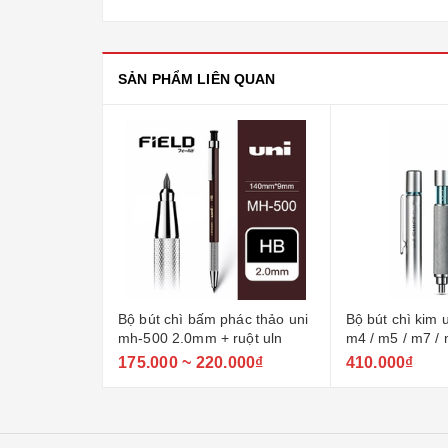
SẢN PHẨM LIÊN QUAN
Bộ bút chì bấm phác thảo uni
Bộ bút chì kim u
mh-500 2.0mm + ruột uln
m4 / m5 / m7 /
ngòi 0.3 / 0.4 / 0
175.000 ~ 220.000₫
410.000₫
0.9mm