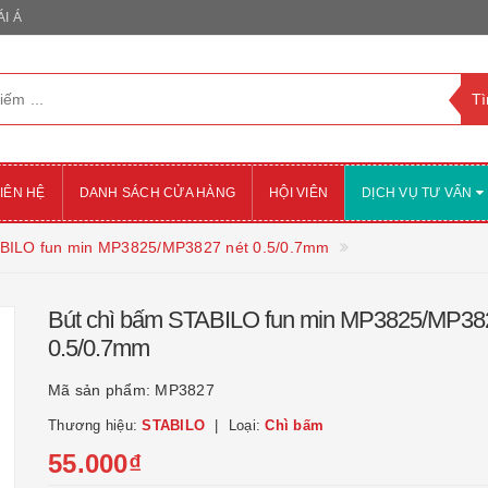
I Á
IÊN HỆ
DANH SÁCH CỬA HÀNG
HỘI VIÊN
DỊCH VỤ TƯ VẤN
ABILO fun min MP3825/MP3827 nét 0.5/0.7mm
Bút chì bấm STABILO fun min MP3825/MP38
0.5/0.7mm
Mã sản phẩm:
MP3827
Thương hiệu:
STABILO
Loại:
Chì bấm
55.000₫