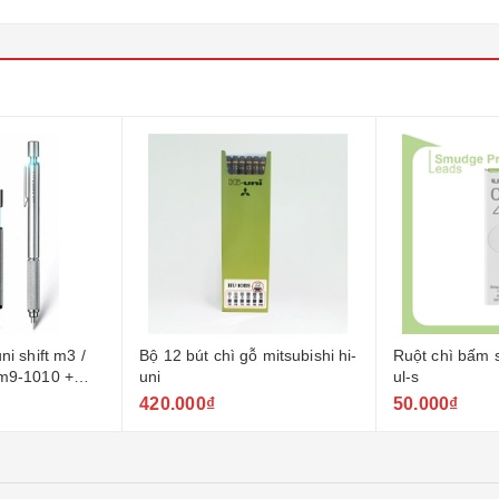
ni shift m3 /
Bộ 12 bút chì gỗ mitsubishi hi-
Ruột chì bấm 
 m9-1010 +
uni
ul-s
.5 / 0.7 /
420.000₫
50.000₫