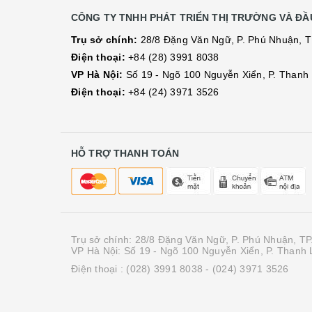
CÔNG TY TNHH PHÁT TRIỂN THỊ TRƯỜNG VÀ ĐẦU
Trụ sở chính:
28/8 Đặng Văn Ngữ, P. Phú Nhuận, 
Điện thoại:
+84 (28) 3991 8038
VP Hà Nội:
Số 19 - Ngõ 100 Nguyễn Xiển, P. Thanh L
Điện thoại:
+84 (24) 3971 3526
HỖ TRỢ THANH TOÁN
Trụ sở chính: 28/8 Đặng Văn Ngữ, P. Phú Nhuận, T
VP Hà Nội: Số 19 - Ngõ 100 Nguyễn Xiển, P. Thanh L
Điện thoại :
(028) 3991 8038
- (024) 3971 3526