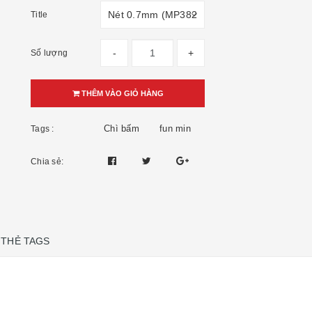
Title
-
+
Số lượng
THÊM VÀO GIỎ HÀNG
Chì bấm
fun min
Tags :
Chia sẻ:
THẺ TAGS