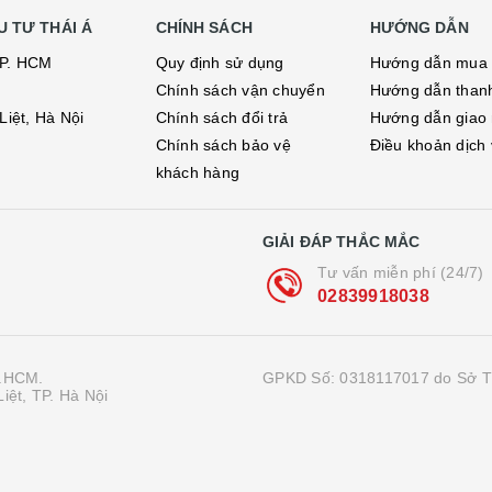
 TƯ THÁI Á
CHÍNH SÁCH
HƯỚNG DẪN
TP. HCM
Quy định sử dụng
Hướng dẫn mua
Chính sách vận chuyển
Hướng dẫn than
iệt, Hà Nội
Chính sách đổi trả
Hướng dẫn giao
Chính sách bảo vệ
Điều khoản dịch
khách hàng
GIẢI ĐÁP THẮC MẮC
Tư vấn miễn phí (24/7)
02839918038
P.HCM.
GPKD Số: 0318117017 do Sở T
iệt, TP. Hà Nội