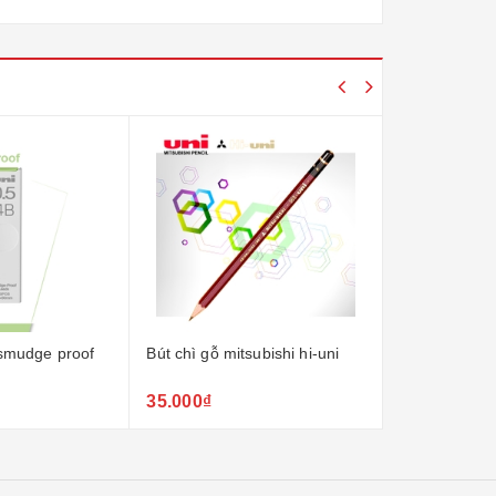
smudge proof
Bút chì gỗ mitsubishi hi-uni
Bút dạ quang
propus
35.000₫
30.000₫