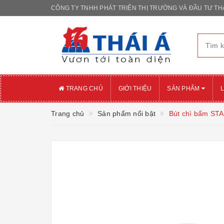
CÔNG TY TNHH PHÁT TRIỂN THỊ TRƯỜNG VÀ ĐẦU TƯ THÁ
TRANG CHỦ
GIỚI THIỆU
SẢN PHẨM
L
Trang chủ
Sản phẩm nổi bật
Bút chì bấm ST