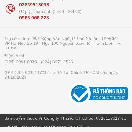
02839918038
Góp ý, phản ánh (8h00 - 20h00)
0983 066 228
Trụ sở chính: 28/8 Đặng Văn Ngữ, P. Phú Nhuận, TP.HCM.
VP Hà Nội: Số 19 - Ngõ 100 Nguyễn Xiển, P. Thanh Liệt, TP.
Hà Nội
Điện thoại :
(028) 3991 8038
- (024) 3971 3526
GPKD Số: 0318117017 do Sở Tài Chính TP.HCM cấp ngày
24/10/2023
Bản quyền thuộc về Công ty Thái Á. GPKD Số: 0318117017 do
Sở Tài Chính TP.HCM cấp ngày 24/10/2023