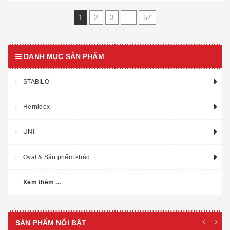
1
2
3
...
57
DANH MỤC SẢN PHẨM
STABILO
Hernidex
UNI
Oval & Sản phẩm khác
Xem thêm ...
SẢN PHẨM NỔI BẬT