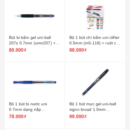
Bút bi bấm gel uni-ball
Bộ 1 bút chì bấm uni clifter
207s 0.7mm (umn207) +
0.5mm (m5-118) + ruột chì
ruột
0.5mm-2b
80.000₫
88.000₫
Bộ 1 bút bi nước uni
Bộ 1 bút mực gel uni-ball
0.7mm dạng nắp
signo broad 1.0mm
um151/um151s + ruột
(um153/um153s) + ruột
78.000₫
89.000₫