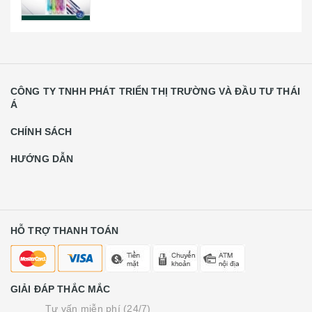
CÔNG TY TNHH PHÁT TRIỂN THỊ TRƯỜNG VÀ ĐẦU TƯ THÁI
Á
CHÍNH SÁCH
HƯỚNG DẪN
HỖ TRỢ THANH TOÁN
GIẢI ĐÁP THẮC MẮC
Tư vấn miễn phí (24/7)