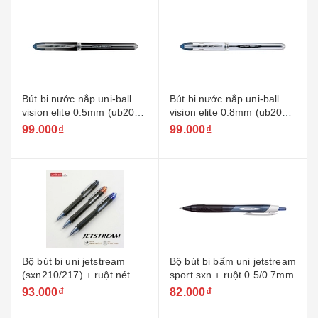
Bút bi nước nắp uni-ball
Bút bi nước nắp uni-ball
vision elite 0.5mm (ub205)
vision elite 0.8mm (ub200)
+ ruột
+ ruột
99.000₫
99.000₫
Bộ bút bi uni jetstream
Bộ bút bi bấm uni jetstream
(sxn210/217) + ruột nét
sport sxn + ruột 0.5/0.7mm
0/7/1.0mm
93.000₫
82.000₫