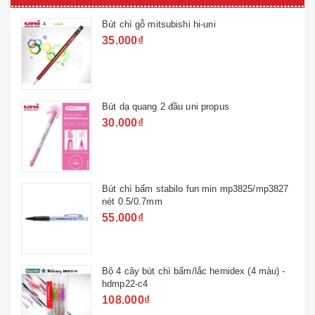
Bút chì gỗ mitsubishi hi-uni
35.000₫
Bút dạ quang 2 đầu uni propus
30.000₫
Bút chì bấm stabilo fun min mp3825/mp3827
nét 0.5/0.7mm
55.000₫
Bộ 4 cây bút chì bấm/lắc hernidex (4 màu) -
hdmp22-c4
108.000₫