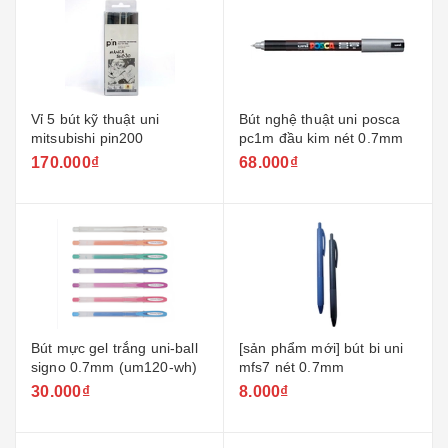
Vỉ 5 bút kỹ thuật uni
Bút nghệ thuật uni posca
mitsubishi pin200
pc1m đầu kim nét 0.7mm
170.000₫
68.000₫
Bút mực gel trắng uni-ball
[sản phẩm mới] bút bi uni
signo 0.7mm (um120-wh)
mfs7 nét 0.7mm
30.000₫
8.000₫