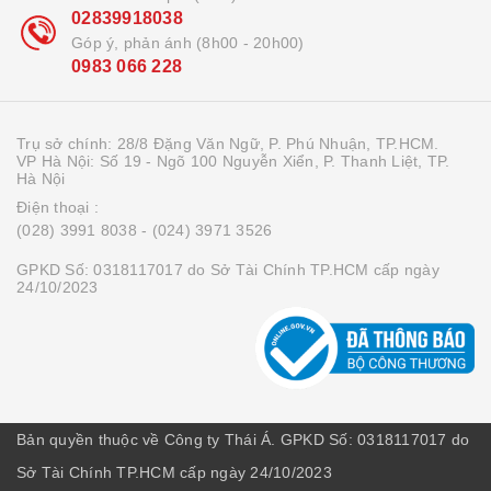
02839918038
Góp ý, phản ánh (8h00 - 20h00)
0983 066 228
Trụ sở chính: 28/8 Đặng Văn Ngữ, P. Phú Nhuận, TP.HCM.
VP Hà Nội: Số 19 - Ngõ 100 Nguyễn Xiển, P. Thanh Liệt, TP.
Hà Nội
Điện thoại :
(028) 3991 8038
- (024) 3971 3526
GPKD Số: 0318117017 do Sở Tài Chính TP.HCM cấp ngày
24/10/2023
Bản quyền thuộc về Công ty Thái Á. GPKD Số: 0318117017 do
Sở Tài Chính TP.HCM cấp ngày 24/10/2023