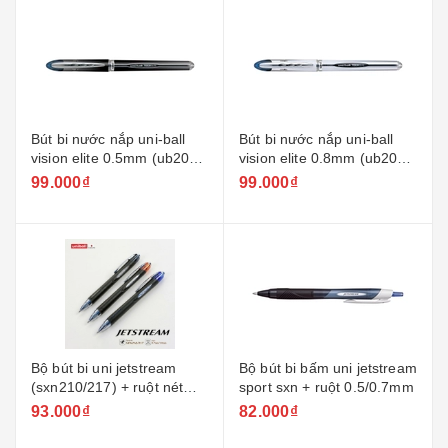
Bút bi nước nắp uni-ball
Bút bi nước nắp uni-ball
vision elite 0.5mm (ub205)
vision elite 0.8mm (ub200)
+ ruột
+ ruột
99.000₫
99.000₫
Bộ bút bi uni jetstream
Bộ bút bi bấm uni jetstream
(sxn210/217) + ruột nét
sport sxn + ruột 0.5/0.7mm
0/7/1.0mm
93.000₫
82.000₫