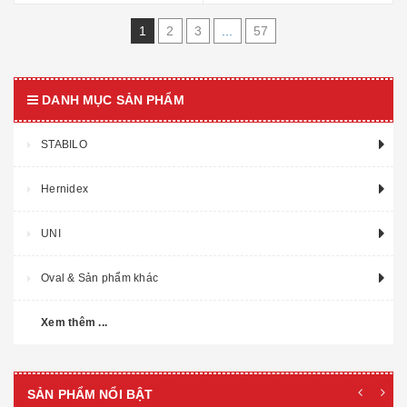
1
2
3
...
57
DANH MỤC SẢN PHẨM
STABILO
Hernidex
UNI
Oval & Sản phẩm khác
Xem thêm ...
SẢN PHẨM NỔI BẬT