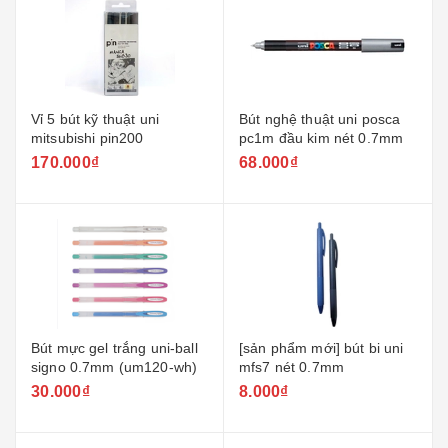
Vỉ 5 bút kỹ thuật uni
Bút nghệ thuật uni posca
mitsubishi pin200
pc1m đầu kim nét 0.7mm
170.000₫
68.000₫
Bút mực gel trắng uni-ball
[sản phẩm mới] bút bi uni
signo 0.7mm (um120-wh)
mfs7 nét 0.7mm
30.000₫
8.000₫