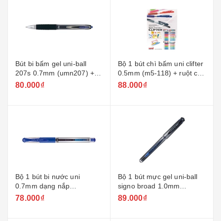
Bút bi bấm gel uni-ball
Bộ 1 bút chì bấm uni clifter
207s 0.7mm (umn207) +
0.5mm (m5-118) + ruột chì
ruột
0.5mm-2b
80.000₫
88.000₫
Bộ 1 bút bi nước uni
Bộ 1 bút mực gel uni-ball
0.7mm dạng nắp
signo broad 1.0mm
um151/um151s + ruột
(um153/um153s) + ruột
78.000₫
89.000₫