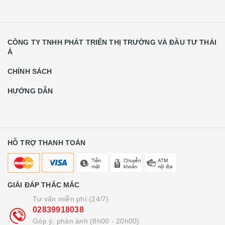
CÔNG TY TNHH PHÁT TRIỂN THỊ TRƯỜNG VÀ ĐẦU TƯ THÁI
Á
CHÍNH SÁCH
HƯỚNG DẪN
HỖ TRỢ THANH TOÁN
GIẢI ĐÁP THẮC MẮC
Tư vấn miễn phí (24/7)
02839918038
Góp ý, phản ánh (8h00 - 20h00)