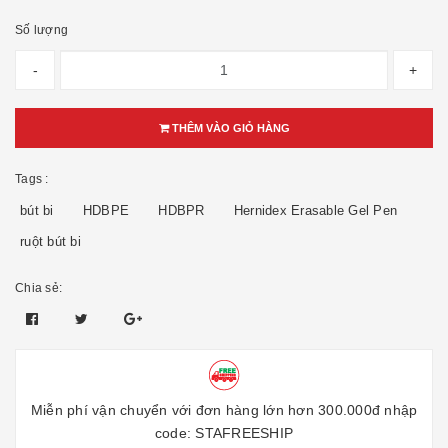
Số lượng
-
+
THÊM VÀO GIỎ HÀNG
Tags :
bút bi
HDBPE
HDBPR
Hernidex Erasable Gel Pen
ruột bút bi
Chia sẻ:
Miễn phí vận chuyển với đơn hàng lớn hơn 300.000đ nhập
code: STAFREESHIP