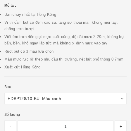
Mô tả :
Bán chạy nhất tại Hồng Kông
Vị trí cầm bút có đệm cao su, tăng sự thoải mái, không mỏi tay,
chống trơn trượt
Viết êm trơn đến giọt mực cuối cùng, độ dài mực 2.2Km, không bụi
bẩn, bền, khô ngay lập tức mà không bị dính mực vào tay
Ruột bút có 3 màu lựa chọn
Màu mực rực rỡ theo nhu cầu thị trường, nét bút phổ thông 0,7mm
Xuất xứ: Hồng Kông
Box
Số lượng
-
+