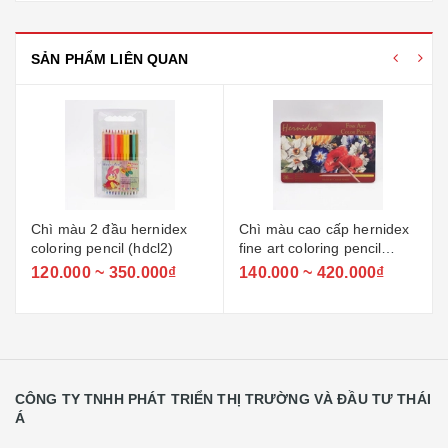
SẢN PHẨM LIÊN QUAN
Chì màu 2 đầu hernidex
Chì màu cao cấp hernidex
coloring pencil (hdcl2)
fine art coloring pencil
(hdcla)
120.000 ~ 350.000₫
140.000 ~ 420.000₫
CÔNG TY TNHH PHÁT TRIỂN THỊ TRƯỜNG VÀ ĐẦU TƯ THÁI
Á