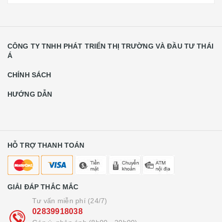
CÔNG TY TNHH PHÁT TRIỂN THỊ TRƯỜNG VÀ ĐẦU TƯ THÁI
Á
CHÍNH SÁCH
HƯỚNG DẪN
HỖ TRỢ THANH TOÁN
GIẢI ĐÁP THẮC MẮC
Tư vấn miễn phí (24/7)
02839918038