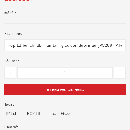
Mô tả :
Kích thước
Số lượng
-
+
THÊM VÀO GIỎ HÀNG
Tags :
Bút chì
PC288T
Exam Grade
Chia sẻ: