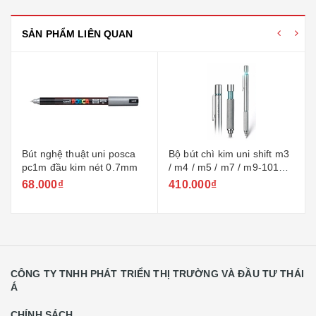
SẢN PHẨM LIÊN QUAN
Bộ bút chì kim uni shift m3
Bộ 12 bút chì gỗ mitsubishi
/ m4 / m5 / m7 / m9-1010 +
hi-uni
ngòi 0.3 / 0.4 / 0.5 / 0.7 /
410.000₫
420.000₫
0.9mm
CÔNG TY TNHH PHÁT TRIỂN THỊ TRƯỜNG VÀ ĐẦU TƯ THÁI
Á
CHÍNH SÁCH