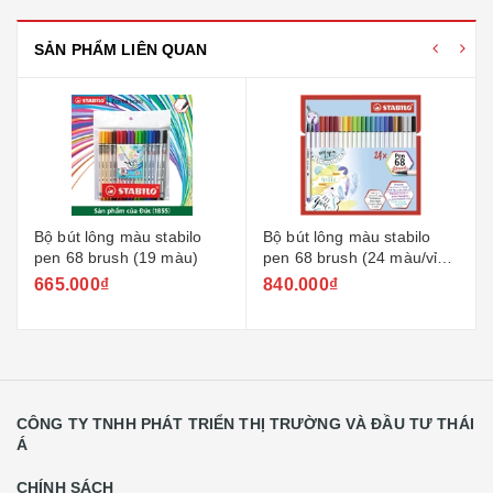
SẢN PHẨM LIÊN QUAN
Bộ bút lông màu stabilo
Bộ bút lông màu stabilo
pen 68 brush (19 màu)
pen 68 brush (24 màu/vỉ
giấy)
665.000₫
840.000₫
CÔNG TY TNHH PHÁT TRIỂN THỊ TRƯỜNG VÀ ĐẦU TƯ THÁI
Á
CHÍNH SÁCH