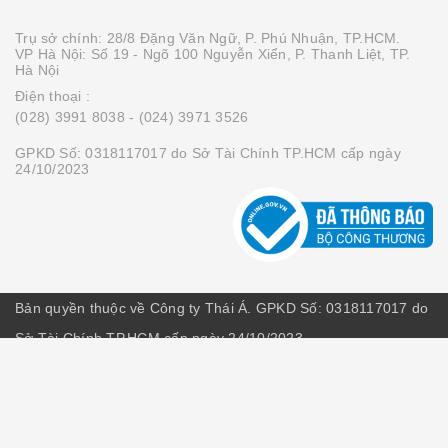
Trụ sở chính: 28/8 Đặng Văn Ngữ, P. Phú Nhuận, TP.HCM.
VP Hà Nội: Số 19 - Ngõ 100 Nguyễn Xiển, P. Thanh Liệt, TP.
Hà Nội
Điện thoại :
(028) 3991 8038
- (024) 3971 3526
GPKD Số: 0318117017 do Sở Tài Chính TP.HCM cấp ngày
24/10/2023
Bản quyền thuộc về Công ty Thái Á. GPKD Số: 0318117017 do
Sở Tài Chính TP.HCM cấp ngày 24/10/2023
Cung cấp bởi
Sapo