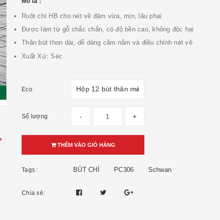
Mô tả :
Ruột chì HB cho nét vẽ đậm vừa, mịn, lâu phai
Được làm từ gỗ chắc chắn, có độ bền cao, không độc hại
Thân bút thon dài, dễ dàng cầm nắm và điều chỉnh nét vẽ
Xuất Xứ: Séc
Eco
-
+
Số lượng
THÊM VÀO GIỎ HÀNG
BÚT CHÌ
PC306
Schwan
Tags :
Chia sẻ: