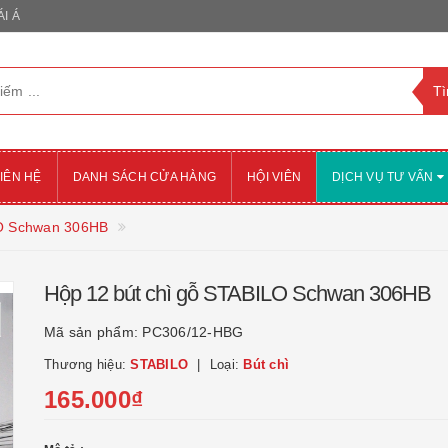
I Á
IÊN HỆ
DANH SÁCH CỬA HÀNG
HỘI VIÊN
DỊCH VỤ TƯ VẤN
LO Schwan 306HB
Hộp 12 bút chì gỗ STABILO Schwan 306HB
Mã sản phẩm:
PC306/12-HBG
Thương hiệu:
STABILO
Loại:
Bút chì
165.000₫