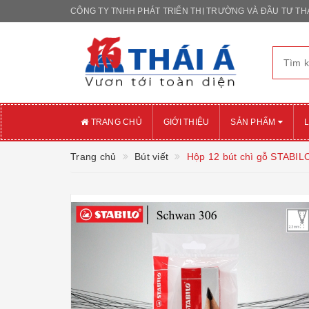
CÔNG TY TNHH PHÁT TRIỂN THỊ TRƯỜNG VÀ ĐẦU TƯ THÁ
TRANG CHỦ
GIỚI THIỆU
SẢN PHẨM
L
Trang chủ
Bút viết
Hộp 12 bút chì gỗ STABI