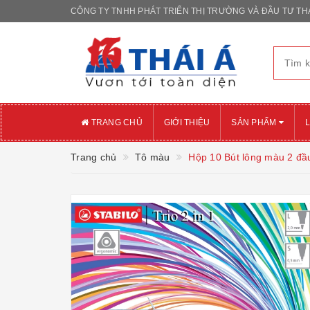
CÔNG TY TNHH PHÁT TRIỂN THỊ TRƯỜNG VÀ ĐẦU TƯ THÁ
TRANG CHỦ
GIỚI THIỆU
SẢN PHẨM
L
Trang chủ
Tô màu
Hộp 10 Bút lông màu 2 đầu