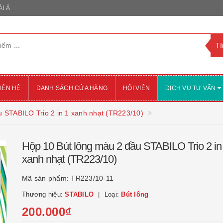
I Á
IÊN HỆ
DANH SÁCH CỬA HÀNG
HỘI VIÊN
DỊCH VỤ TƯ VẤN
 STABILO Trio 2 in 1 xanh nhạt (TR223/10)
Hộp 10 Bút lông màu 2 đầu STABILO Trio 2 in
xanh nhạt (TR223/10)
Mã sản phẩm:
TR223/10-11
Thương hiệu:
STABILO
Loại:
Bút lông
200.000₫