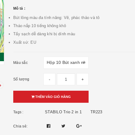
Mô tả :
Bút lông màu đa tính năng: Vẽ, phác thảo và tô
Tháo nắp 10 tiếng không khô
Tẩy sạch dễ dàng khi bị dính màu
Xuất sứ: EU
Màu sắc
-
+
Số lượng
THÊM VÀO GIỎ HÀNG
STABILO Trio 2 in 1
TR223
Tags :
Chia sẻ: