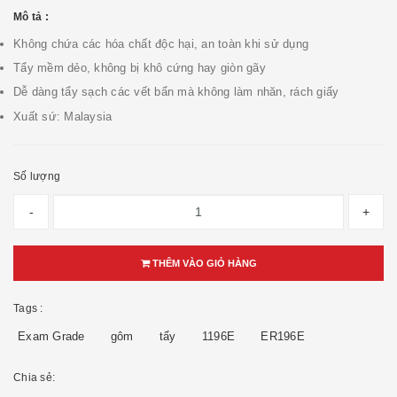
Mô tả :
Không chứa các hóa chất độc hại, an toàn khi sử dụng
Tẩy mềm dẻo, không bị khô cứng hay giòn gãy
Dễ dàng tẩy sạch các vết bẩn mà không làm nhăn, rách giấy
Xuất sứ: Malaysia
Số lượng
-
+
THÊM VÀO GIỎ HÀNG
Tags :
Exam Grade
gôm
tẩy
1196E
ER196E
Chia sẻ: