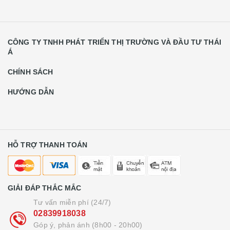
CÔNG TY TNHH PHÁT TRIỂN THỊ TRƯỜNG VÀ ĐẦU TƯ THÁI
Á
CHÍNH SÁCH
HƯỚNG DẪN
HỖ TRỢ THANH TOÁN
GIẢI ĐÁP THẮC MẮC
Tư vấn miễn phí (24/7)
02839918038
Góp ý, phản ánh (8h00 - 20h00)