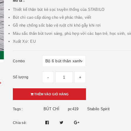
Mô tả :
Thiết kế thân bút kẻ sọc truyền thống của STABILO
Bút chì cao cấp dùng cho vẽ phác thảo, viết
Gỗ nhẹ chống sốc bảo vệ ruột chì khó gẫy khi rơi
Màu sắc thân bút tươi sáng, phù hợp với các bạn trẻ, học sinh, si
Xuất Xứ: EU
Combo
-
+
Số lượng
THÊM VÀO GIỎ HÀNG
BÚT CHÌ
pc419
Stabilo Spirit
Tags :
Chia sẻ: