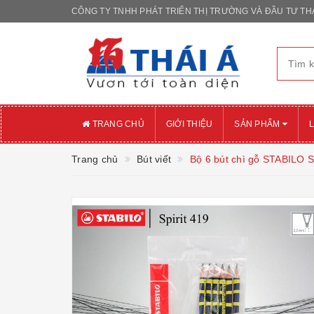
CÔNG TY TNHH PHÁT TRIỂN THỊ TRƯỜNG VÀ ĐẦU TƯ THÁ
TRANG CHỦ
GIỚI THIỆU
SẢN PHẨM
L
Trang chủ
Bút viết
Bộ 6 bút chì gỗ STABILO S