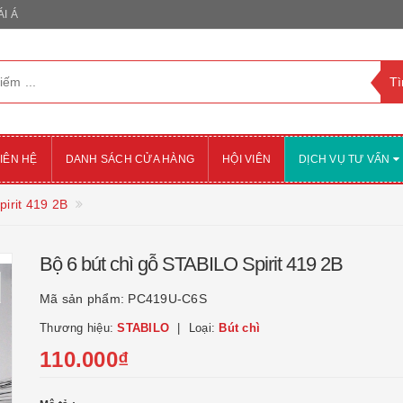
I Á
IÊN HỆ
DANH SÁCH CỬA HÀNG
HỘI VIÊN
DỊCH VỤ TƯ VẤN
pirit 419 2B
Bộ 6 bút chì gỗ STABILO Spirit 419 2B
Mã sản phẩm:
PC419U-C6S
Thương hiệu:
STABILO
Loại:
Bút chì
110.000₫