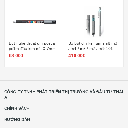
Bút nghệ thuật uni posca
Bộ bút chì kim uni shift m3
pc1m đầu kim nét 0.7mm
/ m4 / m5 / m7 / m9-1010 +
ngòi 0.3 / 0.4 / 0.5 / 0.7 /
68.000₫
410.000₫
0.9mm
CÔNG TY TNHH PHÁT TRIỂN THỊ TRƯỜNG VÀ ĐẦU TƯ THÁI
Á
CHÍNH SÁCH
HƯỚNG DẪN