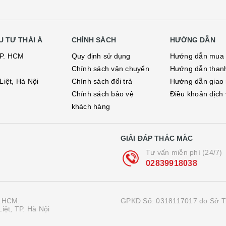
 TƯ THÁI Á
CHÍNH SÁCH
HƯỚNG DẪN
TP. HCM
Quy định sử dụng
Hướng dẫn mua
Chính sách vận chuyển
Hướng dẫn than
iệt, Hà Nội
Chính sách đổi trả
Hướng dẫn giao
Chính sách bảo vệ
Điều khoản dịch
khách hàng
GIẢI ĐÁP THẮC MẮC
Tư vấn miễn phí (24/7)
02839918038
P.HCM.
GPKD Số: 0318117017 do Sở T
iệt, TP. Hà Nội