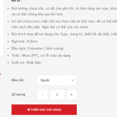
Mô tả :
Bút không chứa cồn, có độ che phủ tốt, có khả năng tán màu, khô
và có thế chồng lớp sau khi khô.
Lõi bút chứa mực chặt chẽ và chứa viên bi trộn mực để có thể ti
một cách đều đặn. Ngòi bút có thể rửa với nước
Bút thích hợp để sử dụng cho Typo, trang trí, thiết kế nội thất, kiến
Ngòi bút: 8.0mm
Đầu ngòi: Polyester / hình vuông
Thân: Nhựa (PP), có 35 màu đa dạng
Xuất sứ: Nhật Bản
Màu sắc
-
+
Số lượng
THÊM VÀO GIỎ HÀNG