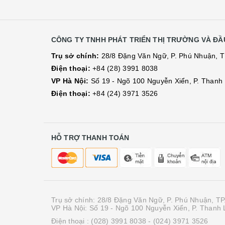
CÔNG TY TNHH PHÁT TRIỂN THỊ TRƯỜNG VÀ ĐẦU
Trụ sở chính:
28/8 Đặng Văn Ngữ, P. Phú Nhuận, 
Điện thoại:
+84 (28) 3991 8038
VP Hà Nội:
Số 19 - Ngõ 100 Nguyễn Xiển, P. Thanh L
Điện thoại:
+84 (24) 3971 3526
HỖ TRỢ THANH TOÁN
Trụ sở chính: 28/8 Đặng Văn Ngữ, P. Phú Nhuận, T
VP Hà Nội: Số 19 - Ngõ 100 Nguyễn Xiển, P. Thanh L
Điện thoại :
(028) 3991 8038
- (024) 3971 3526