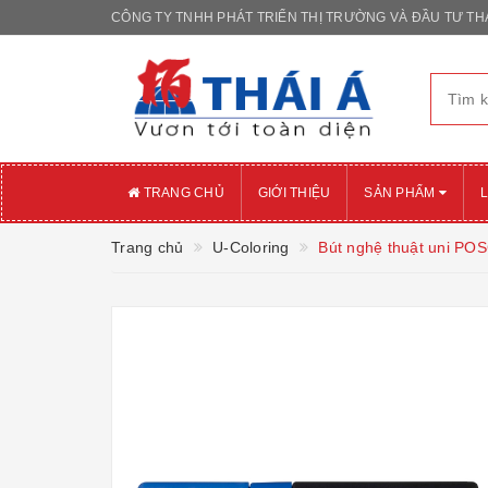
CÔNG TY TNHH PHÁT TRIỂN THỊ TRƯỜNG VÀ ĐẦU TƯ THÁ
TRANG CHỦ
GIỚI THIỆU
SẢN PHẨM
L
Trang chủ
U-Coloring
Bút nghệ thuật uni P