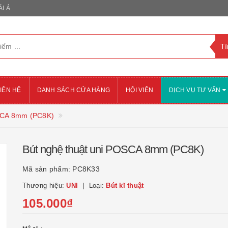
I Á
IÊN HỆ
DANH SÁCH CỬA HÀNG
HỘI VIÊN
DỊCH VỤ TƯ VẤN
OSCA 8mm (PC8K)
Bút nghệ thuật uni POSCA 8mm (PC8K)
Mã sản phẩm:
PC8K33
Thương hiệu:
UNI
Loại:
Bút kĩ thuật
105.000₫