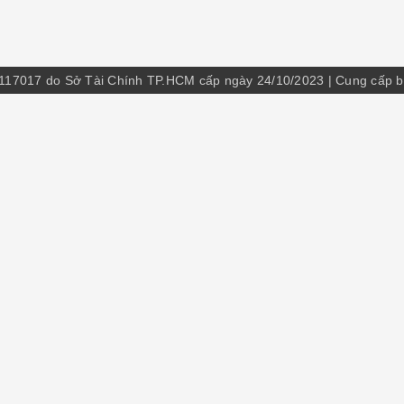
8117017 do Sở Tài Chính TP.HCM cấp ngày 24/10/2023
|
Cung cấp 