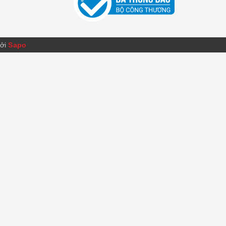
bởi
Sapo