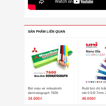
SẢN PHẨM LIÊN QUAN
bishi
Ruột bút chì bấm uni nano dia
Bút lông màu n
600
nét 0.5/0.7mm 202ndc
pc3m
46.000₫
68.000₫