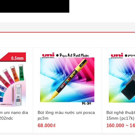
ước uni posca
Bút nghệ thuật uni posca
Bút nghệ thuật
15mm (pc17k)
pc1m nét 0.7
160.000 ~ 160.001₫
68.000₫