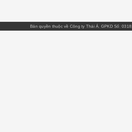
Bản quyền thuộc về Công ty Thái Á. GPKD Số: 031