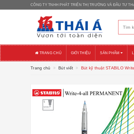
CÔNG TY TNHH PHÁT TRIỂN THỊ TRƯỜNG VÀ ĐẦU TƯ THÁ
TRANG CHỦ
GIỚI THIỆU
SẢN PHẨM
L
Trang chủ
Bút viết
Bút kỹ thuật STABILO Wr