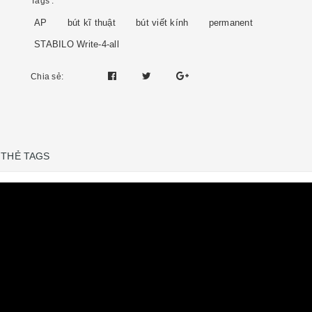
Tags :
AP
bút kĩ thuật
bút viết kính
permanent
STABILO Write-4-all
Chia sẻ:
THẺ TAGS