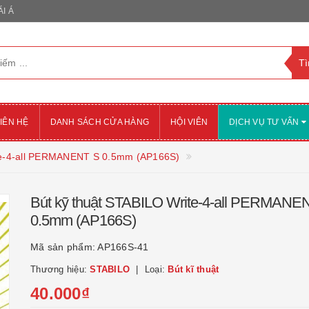
I Á
IÊN HỆ
DANH SÁCH CỬA HÀNG
HỘI VIÊN
DỊCH VỤ TƯ VẤN
ite-4-all PERMANENT S 0.5mm (AP166S)
Bút kỹ thuật STABILO Write-4-all PERMANE
0.5mm (AP166S)
Mã sản phẩm:
AP166S-41
Thương hiệu:
STABILO
Loại:
Bút kĩ thuật
40.000₫