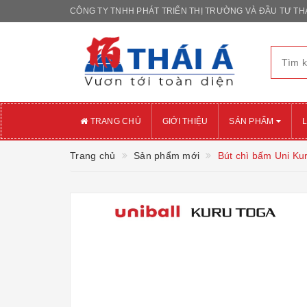
CÔNG TY TNHH PHÁT TRIỂN THỊ TRƯỜNG VÀ ĐẦU TƯ THÁ
TRANG CHỦ
GIỚI THIỆU
SẢN PHẨM
L
Trang chủ
Sản phẩm mới
Bút chì bấm Uni Ku