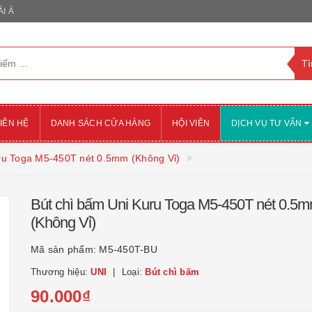
I Á
IÊN HỆ
DANH SÁCH CỬA HÀNG
HỘI VIÊN
DỊCH VỤ TƯ VẤN
ru Toga M5-450T nét 0.5mm (Không Vỉ)
Bút chì bấm Uni Kuru Toga M5-450T nét 0.5
(Không Vỉ)
Mã sản phẩm:
M5-450T-BU
Thương hiệu:
UNI
Loại:
Bút chì bấm
90.000₫