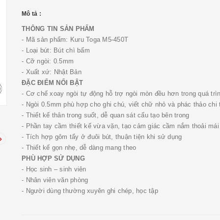
Mô tả :
THÔNG TIN SẢN PHẨM
- Mã sản phẩm: Kuru Toga M5-450T
- Loại bút: Bút chì bấm
- Cỡ ngòi: 0.5mm
- Xuất xứ: Nhật Bản
ĐẶC ĐIỂM NỔI BẬT
- Cơ chế xoay ngòi tự động hỗ trợ ngòi mòn đều hơn trong quá trìn
- Ngòi 0.5mm phù hợp cho ghi chú, viết chữ nhỏ và phác thảo chi t
- Thiết kế thân trong suốt, dễ quan sát cấu tạo bên trong
- Phần tay cầm thiết kế vừa vặn, tạo cảm giác cầm nắm thoải mái
- Tích hợp gôm tẩy ở đuôi bút, thuận tiện khi sử dụng
- Thiết kế gọn nhẹ, dễ dàng mang theo
PHÙ HỢP SỬ DỤNG
- Học sinh – sinh viên
- Nhân viên văn phòng
- Người dùng thường xuyên ghi chép, học tập