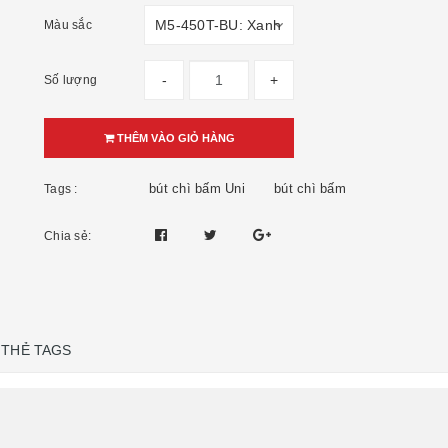
Màu sắc
-
+
Số lượng
THÊM VÀO GIỎ HÀNG
bút chì bấm Uni
bút chì bấm
Tags :
Chia sẻ:
THẺ TAGS