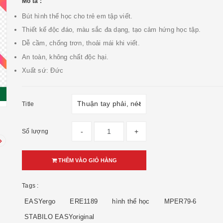
Mô tả :
Bút hình thể học cho trẻ em tập viết.
Thiết kế độc đáo, màu sắc đa dạng, tạo cảm hứng học tập.
Dễ cầm, chống trơn, thoải mái khi viết.
An toàn, không chất độc hại.
Xuất sứ: Đức
Title
-
+
Số lượng
THÊM VÀO GIỎ HÀNG
Tags :
EASYergo
ERE1189
hình thể học
MPER79-6
STABILO EASYoriginal