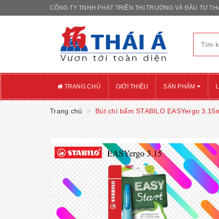
CÔNG TY TNHH PHÁT TRIỂN THỊ TRƯỜNG VÀ ĐẦU TƯ THÁ
TRANG CHỦ
GIỚI THIỆU
SẢN PHẨM
L
Trang chủ
Bút chì bấm STABILO EASYergo 3.1