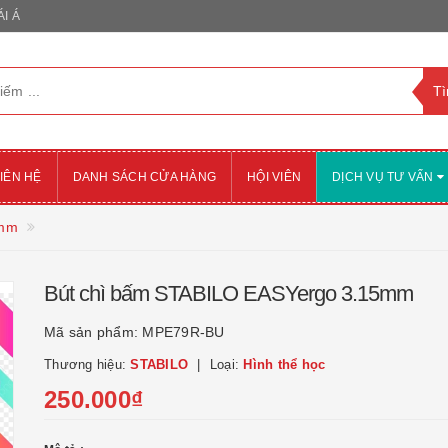
I Á
IÊN HỆ
DANH SÁCH CỬA HÀNG
HỘI VIÊN
DỊCH VỤ TƯ VẤN
5mm
Bút chì bấm STABILO EASYergo 3.15mm
Mã sản phẩm:
MPE79R-BU
Thương hiệu:
STABILO
Loại:
Hình thể học
250.000₫