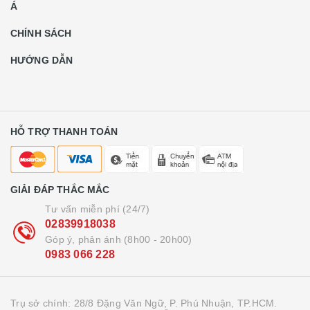
Á
CHÍNH SÁCH
HƯỚNG DẪN
HỖ TRỢ THANH TOÁN
GIẢI ĐÁP THẮC MẮC
Tư vấn miễn phí (24/7)
02839918038
Góp ý, phản ánh (8h00 - 20h00)
0983 066 228
Trụ sở chính: 28/8 Đặng Văn Ngữ, P. Phú Nhuận, TP.HCM.