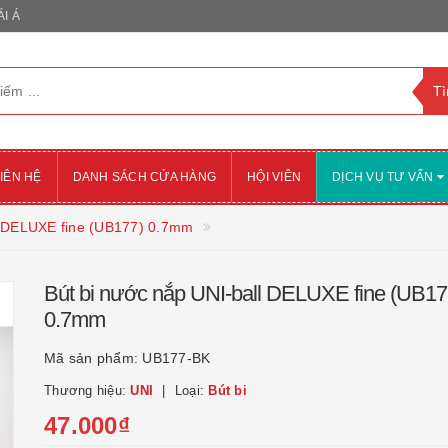
I Á
IÊN HỆ
DANH SÁCH CỬA HÀNG
HỘI VIÊN
DỊCH VỤ TƯ VẤN
l DELUXE fine (UB177) 0.7mm
Bút bi nước nắp UNI-ball DELUXE fine (UB17
0.7mm
Mã sản phẩm:
UB177-BK
Thương hiệu:
UNI
Loại:
Bút bi
47.000₫