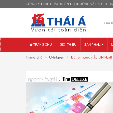
CÔNG TY TNHH PHÁT TRIỂN THỊ TRƯỜNG VÀ ĐẦU TƯ THÁ
TRANG CHỦ
GIỚI THIỆU
SẢN PHẨM
L
Trang chủ
U-Inkpen
Bút bi nước nắp UNI-bal