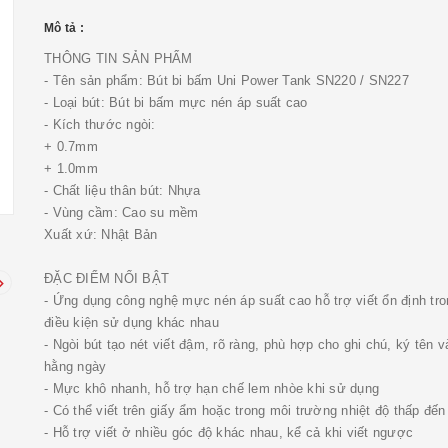
Mô tả :
THÔNG TIN SẢN PHẨM
- Tên sản phẩm: Bút bi bấm Uni Power Tank SN220 / SN227
- Loại bút: Bút bi bấm mực nén áp suất cao
- Kích thước ngòi:
+ 0.7mm
+ 1.0mm
- Chất liệu thân bút: Nhựa
- Vùng cầm: Cao su mềm
Xuất xứ: Nhật Bản
ĐẶC ĐIỂM NỔI BẬT
- Ứng dụng công nghệ mực nén áp suất cao hỗ trợ viết ổn định tro
điều kiện sử dụng khác nhau
- Ngòi bút tạo nét viết đậm, rõ ràng, phù hợp cho ghi chú, ký tên v
hằng ngày
- Mực khô nhanh, hỗ trợ hạn chế lem nhòe khi sử dụng
- Có thể viết trên giấy ẩm hoặc trong môi trường nhiệt độ thấp đến
- Hỗ trợ viết ở nhiều góc độ khác nhau, kể cả khi viết ngược