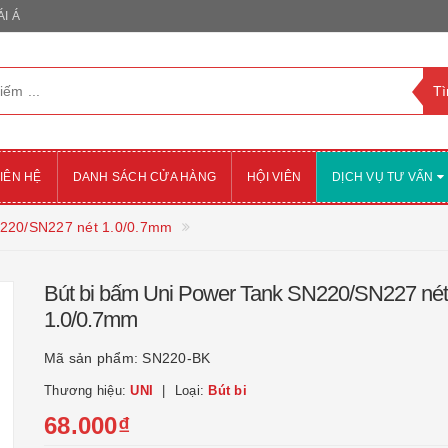
I Á
IÊN HỆ
DANH SÁCH CỬA HÀNG
HỘI VIÊN
DỊCH VỤ TƯ VẤN
N220/SN227 nét 1.0/0.7mm
Bút bi bấm Uni Power Tank SN220/SN227 nét
1.0/0.7mm
Mã sản phẩm:
SN220-BK
Thương hiệu:
UNI
Loại:
Bút bi
68.000₫