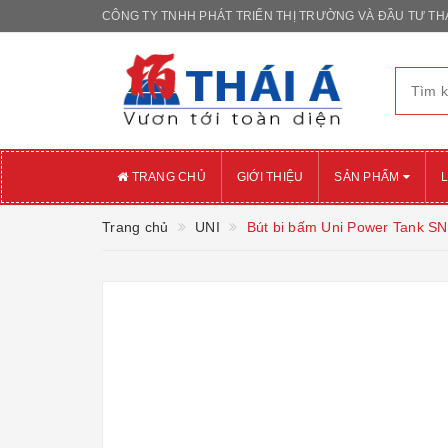
CÔNG TY TNHH PHÁT TRIỂN THỊ TRƯỜNG VÀ ĐẦU TƯ THÁ
TRANG CHỦ
GIỚI THIỆU
SẢN PHẨM
L
Trang chủ
UNI
Bút bi bấm Uni Power Tank S