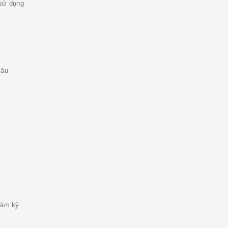
 sử dụng
lâu
làm kỹ