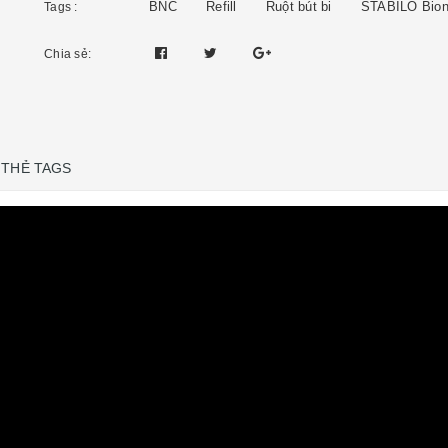
BNC
Refill
Ruột bút bi
STABILO Bion
Tags :
Chia sẻ:
THẺ TAGS