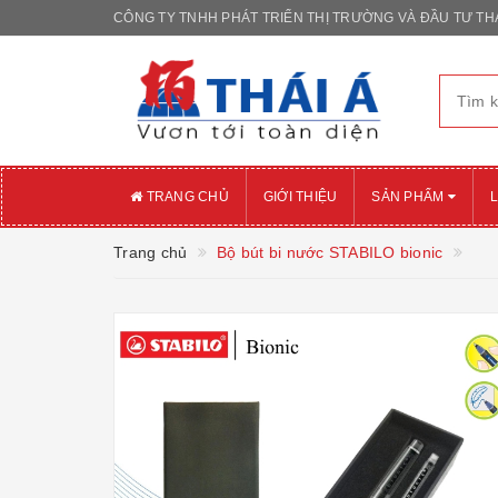
CÔNG TY TNHH PHÁT TRIỂN THỊ TRƯỜNG VÀ ĐẦU TƯ THÁ
TRANG CHỦ
GIỚI THIỆU
SẢN PHẨM
L
Trang chủ
Bộ bút bi nước STABILO bionic