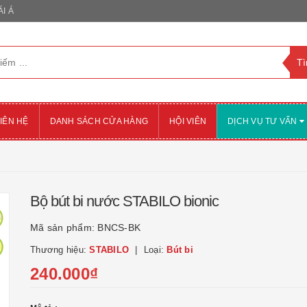
I Á
IÊN HỆ
DANH SÁCH CỬA HÀNG
HỘI VIÊN
DỊCH VỤ TƯ VẤN
Bộ bút bi nước STABILO bionic
Mã sản phẩm:
BNCS-BK
Thương hiệu:
STABILO
Loại:
Bút bi
240.000₫