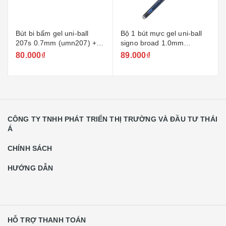
Bút bi bấm gel uni-ball
Bộ 1 bút mực gel uni-ball
207s 0.7mm (umn207) +
signo broad 1.0mm
ruột
(um153/um153s) + ruột
80.000₫
89.000₫
CÔNG TY TNHH PHÁT TRIỂN THỊ TRƯỜNG VÀ ĐẦU TƯ THÁI
Á
CHÍNH SÁCH
HƯỚNG DẪN
HỖ TRỢ THANH TOÁN