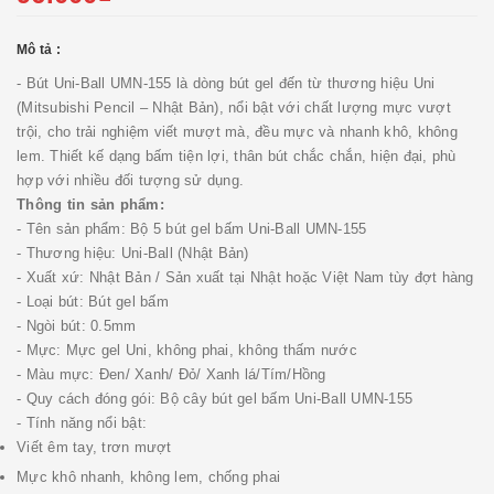
Mô tả :
- Bút Uni-Ball UMN-155 là dòng bút gel đến từ thương hiệu Uni
(Mitsubishi Pencil – Nhật Bản), nổi bật với chất lượng mực vượt
trội, cho trải nghiệm viết mượt mà, đều mực và nhanh khô, không
lem. Thiết kế dạng bấm tiện lợi, thân bút chắc chắn, hiện đại, phù
hợp với nhiều đối tượng sử dụng.
Thông tin sản phẩm:
- Tên sản phẩm: Bộ 5 bút gel bấm Uni-Ball UMN-155
- Thương hiệu: Uni-Ball (Nhật Bản)
- Xuất xứ: Nhật Bản / Sản xuất tại Nhật hoặc Việt Nam tùy đợt hàng
- Loại bút: Bút gel bấm
- Ngòi bút: 0.5mm
- Mực: Mực gel Uni, không phai, không thấm nước
- Màu mực: Đen/ Xanh/ Đỏ/ Xanh lá/Tím/Hồng
- Quy cách đóng gói: Bộ cây bút gel bấm Uni-Ball UMN-155
- Tính năng nổi bật:
Viết êm tay, trơn mượt
Mực khô nhanh, không lem, chống phai