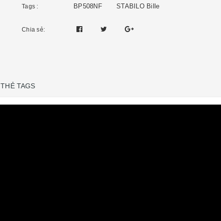
BP508NF
STABILO Bille
Tags :
Chia sẻ:
THẺ TAGS