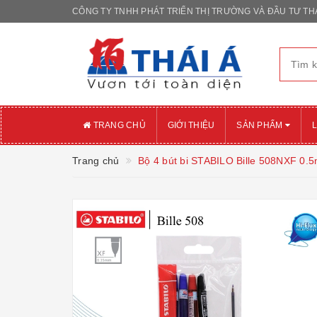
CÔNG TY TNHH PHÁT TRIỂN THỊ TRƯỜNG VÀ ĐẦU TƯ THÁ
TRANG CHỦ
GIỚI THIỆU
SẢN PHẨM
L
Trang chủ
Bộ 4 bút bi STABILO Bille 508NXF 0.