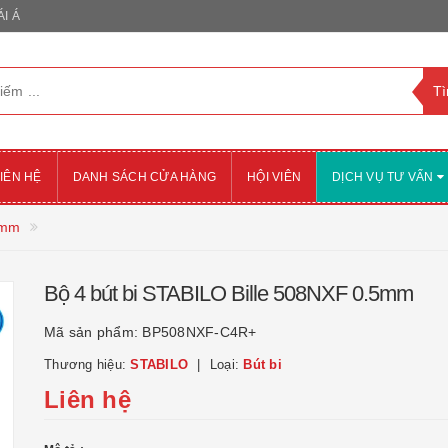
I Á
IÊN HỆ
DANH SÁCH CỬA HÀNG
HỘI VIÊN
DỊCH VỤ TƯ VẤN
5mm
Bộ 4 bút bi STABILO Bille 508NXF 0.5mm
Mã sản phẩm:
BP508NXF-C4R+
Thương hiệu:
STABILO
Loại:
Bút bi
Liên hệ