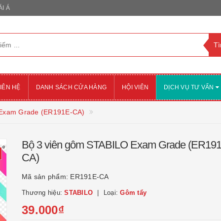
I Á
IÊN HỆ
DANH SÁCH CỬA HÀNG
HỘI VIÊN
DỊCH VỤ TƯ VẤN
 Exam Grade (ER191E-CA)
Bộ 3 viên gôm STABILO Exam Grade (ER19
CA)
Mã sản phẩm:
ER191E-CA
Thương hiệu:
STABILO
Loại:
Gôm tẩy
39.000₫