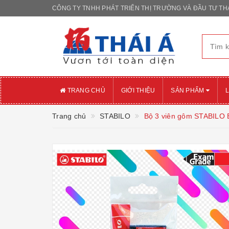
CÔNG TY TNHH PHÁT TRIỂN THỊ TRƯỜNG VÀ ĐẦU TƯ THÁ
TRANG CHỦ
GIỚI THIỆU
SẢN PHẨM
L
Trang chủ
STABILO
Bộ 3 viên gôm STABILO