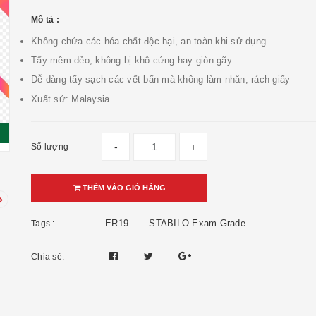
Mô tả :
Không chứa các hóa chất độc hại, an toàn khi sử dụng
Tẩy mềm dẻo, không bị khô cứng hay giòn gãy
Dễ dàng tẩy sạch các vết bẩn mà không làm nhăn, rách giấy
Xuất sứ: Malaysia
-
+
Số lượng
THÊM VÀO GIỎ HÀNG
ER19
STABILO Exam Grade
Tags :
Chia sẻ: