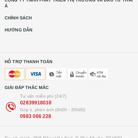
CÔNG TY TNHH PHÁT TRIỂN THỊ TRƯỜNG VÀ ĐẦU TƯ THÁI
Á
CHÍNH SÁCH
HƯỚNG DẪN
HỖ TRỢ THANH TOÁN
GIẢI ĐÁP THẮC MẮC
Tư vấn miễn phí (24/7)
02839918038
Góp ý, phản ánh (8h00 - 20h00)
0983 066 228