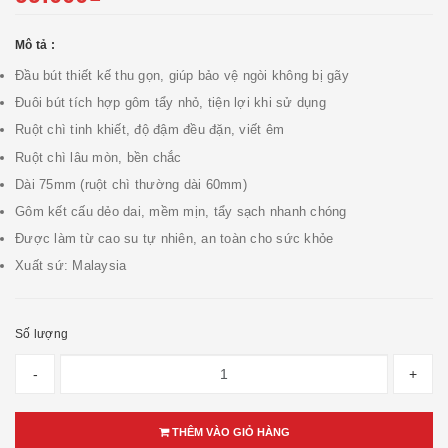
Mô tả :
Đầu bút thiết kế thu gọn, giúp bảo vệ ngòi không bị gãy
Đuôi bút tích hợp gôm tẩy nhỏ, tiện lợi khi sử dụng
Ruột chì tinh khiết, độ đậm đều đặn, viết êm
Ruột chì lâu mòn, bền chắc
Dài 75mm (ruột chì thường dài 60mm)
Gôm kết cấu dẻo dai, mềm mịn, tẩy sạch nhanh chóng
Được làm từ cao su tự nhiên, an toàn cho sức khỏe
Xuất sứ: Malaysia
Số lượng
-
+
THÊM VÀO GIỎ HÀNG